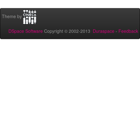
Theme by
DSpace Software
Copyright © 2002-2013
Duraspace
-
Feedback