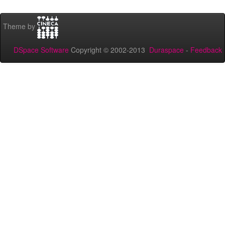
Theme by
DSpace Software
Copyright © 2002-2013
Duraspace
-
Feedback