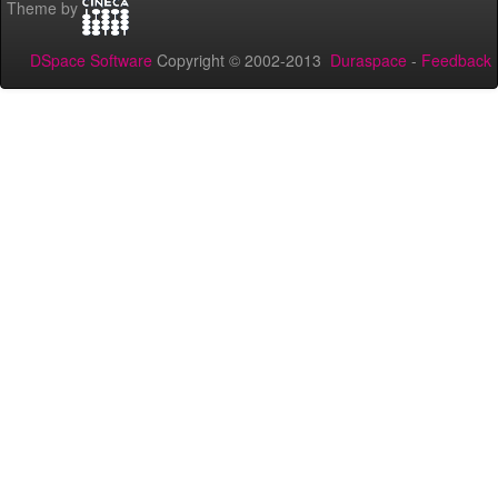
Theme by
DSpace Software
Copyright © 2002-2013
Duraspace
-
Feedback