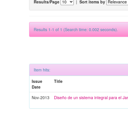
Results/Page
|
Sort items by
Results 1-1 of 1 (Search time: 0.002 seconds).
Item hits:
Issue
Title
Date
Nov-2013
Diseño de un sistema integral para el J