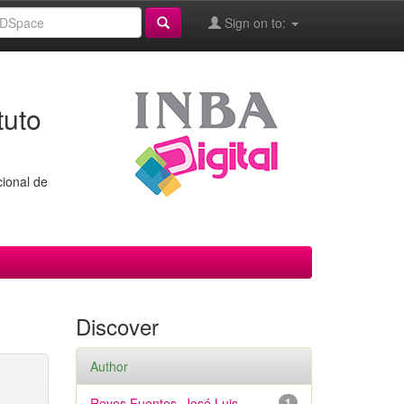
Sign on to:
tuto
cional de
Discover
Author
Reyes Fuentes, José Luis
1