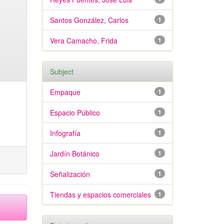
Santos González, Carlos
1
Vera Camacho, Frida
1
Subject
Empaque
1
Espacio Público
1
Infografía
1
Jardín Botánico
1
Señalización
1
Tiendas y espacios comerciales
1