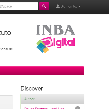
Sign on to:
tuto
cional de
Discover
Author
Reyes Fuentes, José Luis
1