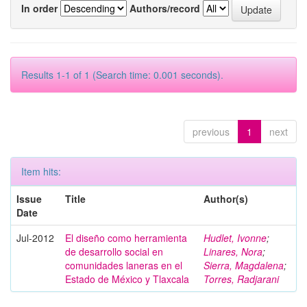
In order
Authors/record
Results 1-1 of 1 (Search time: 0.001 seconds).
previous
1
next
Item hits:
Issue
Title
Author(s)
Date
Jul-2012
El diseño como herramienta
Hudlet, Ivonne
;
de desarrollo social en
Linares, Nora
;
comunidades laneras en el
Sierra, Magdalena
;
Estado de México y Tlaxcala
Torres, Radjarani