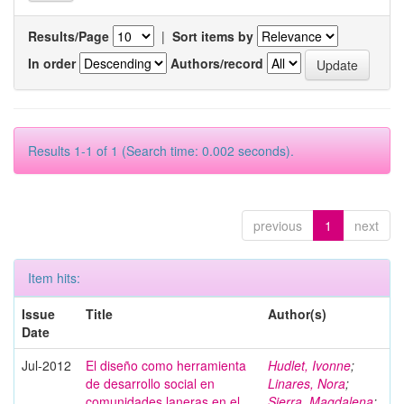
Results/Page
|
Sort items by
In order
Authors/record
Results 1-1 of 1 (Search time: 0.002 seconds).
previous
1
next
Item hits:
Issue
Title
Author(s)
Date
Jul-2012
El diseño como herramienta
Hudlet, Ivonne
;
de desarrollo social en
Linares, Nora
;
comunidades laneras en el
Sierra, Magdalena
;