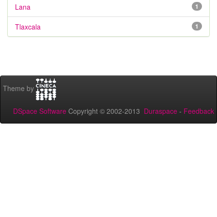
Lana
1
Tlaxcala
1
Theme by
DSpace Software
Copyright © 2002-2013
Duraspace
-
Feedback