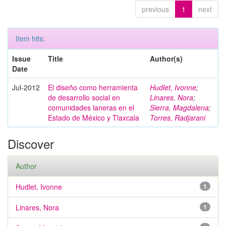
previous
1
next
Item hits:
Issue
Title
Author(s)
Date
Jul-2012
El diseño como herramienta
Hudlet, Ivonne
;
de desarrollo social en
Linares, Nora
;
comunidades laneras en el
Sierra, Magdalena
;
Estado de México y Tlaxcala
Torres, Radjarani
Discover
Author
Hudlet, Ivonne
1
Linares, Nora
1