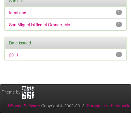
Subject
Identidad
1
San Miguel Ixtlilco el Grande, Mo...
1
Date issued
2011
1
Theme by
DSpace Software
Copyright © 2002-2013
Duraspace
-
Feedback