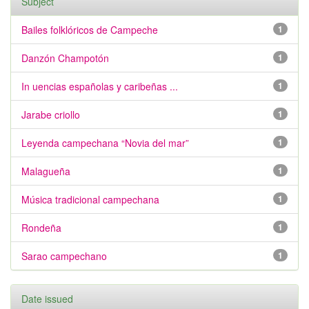
Subject
Bailes folklóricos de Campeche
1
Danzón Champotón
1
In uencias españolas y caribeñas ...
1
Jarabe criollo
1
Leyenda campechana “Novia del mar”
1
Malagueña
1
Música tradicional campechana
1
Rondeña
1
Sarao campechano
1
Date issued