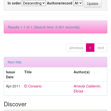
In order
Authors/record
Results 1-1 of 1 (Search time: 0.001 seconds).
previous
1
next
Item hits:
Issue
Title
Author(s)
Date
Apr-2011
El Corsario
Arreola Calderón,
Eloísa
Discover