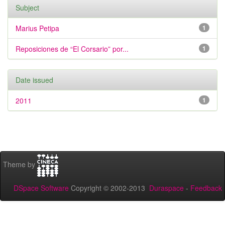
Subject
Marius Petipa
1
Reposiciones de “El Corsario” por...
1
Date issued
2011
1
Theme by
DSpace Software
Copyright © 2002-2013
Duraspace
-
Feedback