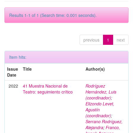
Results 1-1 of 1 (Search time: 0.001 seconds).
previous
1
next
Item hits:
Issue
Title
Author(s)
Date
2022
41 Muestra Nacional de
Rodríguez
Teatro: seguimiento crítico
Hernández, Luis
(coordinador)
;
Elizondo Levet,
Agustín
(coordinador)
;
Serrano Rodríguez,
Alejandra
;
Franco,