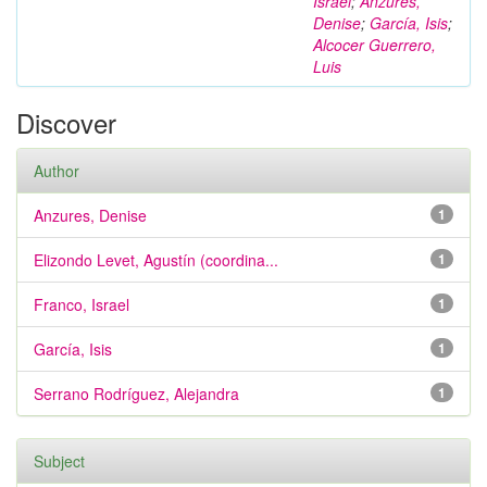
Israel
;
Anzures,
Denise
;
García, Isis
;
Alcocer Guerrero,
Luis
Discover
Author
Anzures, Denise
1
Elizondo Levet, Agustín (coordina...
1
Franco, Israel
1
García, Isis
1
Serrano Rodríguez, Alejandra
1
Subject