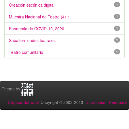
Creación escénica digital
1
Muestra Nacional de Teatro (41 : ...
1
Pandemia de COVID-19, 2020-
1
Subalternidades teatrales
1
Teatro comunitario
1
Theme by
DSpace Software
Copyright © 2002-2013
Duraspace
-
Feedback