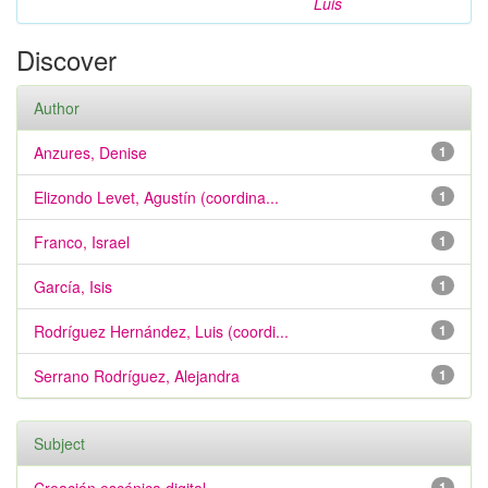
Luis
Discover
Author
Anzures, Denise
1
Elizondo Levet, Agustín (coordina...
1
Franco, Israel
1
García, Isis
1
Rodríguez Hernández, Luis (coordi...
1
Serrano Rodríguez, Alejandra
1
Subject
1