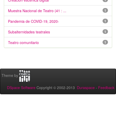
Creación escénica digital
Muestra Nacional de Teatro (41 : ...
1
Pandemia de COVID-19, 2020-
1
Subalternidades teatrales
1
Teatro comunitario
1
Theme by
DSpace Software
Copyright © 2002-2013
Duraspace
-
Feedback