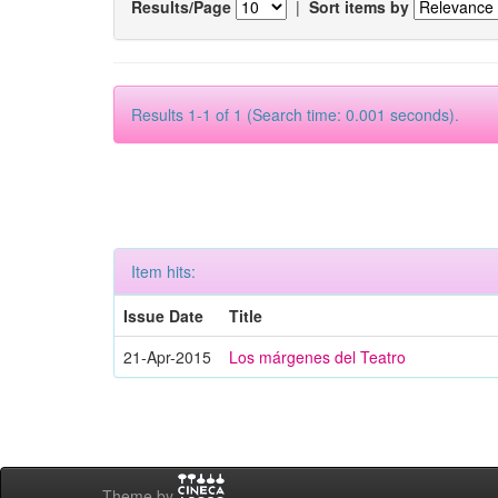
Results/Page
|
Sort items by
Results 1-1 of 1 (Search time: 0.001 seconds).
Item hits:
Issue Date
Title
21-Apr-2015
Los márgenes del Teatro
Theme by