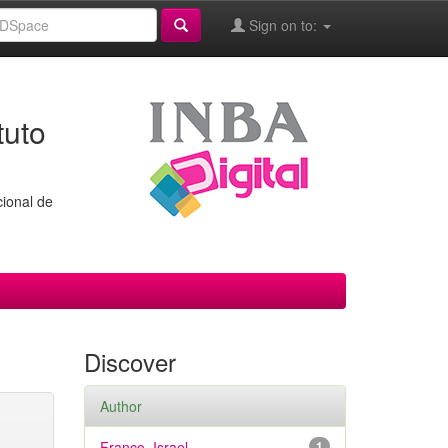
Sign on to:
tuto
cional de
Discover
Author
Franco, Israel
1