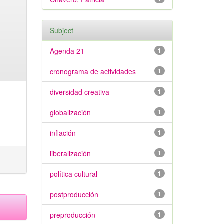
Subject
Agenda 21
1
cronograma de actividades
1
diversidad creativa
1
globalización
1
inflación
1
liberalización
1
política cultural
1
postproducción
1
preproducción
1