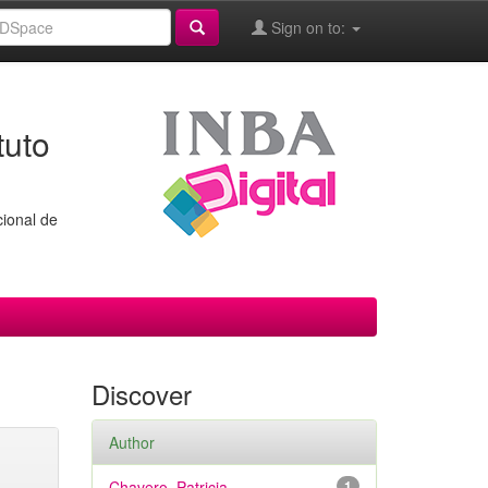
Sign on to:
tuto
cional de
Discover
Author
Chavero, Patricia
1