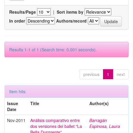
Results/Page
|
Sort items by
In order
Authors/record
Results 1-1 of 1 (Search time: 0.001 seconds).
previous
1
next
Item hits:
Issue
Title
Author(s)
Date
Nov-2011
Análisis comparativo entre
Barragán
dos versiones del ballet “La
Espinosa, Laura
Bella Durmiente”