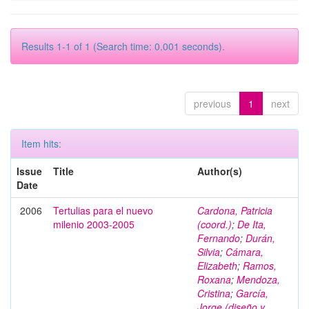
Results 1-1 of 1 (Search time: 0.001 seconds).
previous
1
next
Item hits:
Issue
Title
Author(s)
Date
2006
Tertulias para el nuevo
Cardona, Patricia
milenio 2003-2005
(coord.)
;
De Ita,
Fernando
;
Durán,
Silvia
;
Cámara,
Elizabeth
;
Ramos,
Roxana
;
Mendoza,
Cristina
;
García,
Jorge (diseño y