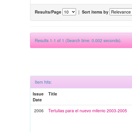
Results/Page
|
Sort items by
Results 1-1 of 1 (Search time: 0.002 seconds).
Item hits:
Issue
Title
Date
2006
Tertulias para el nuevo milenio 2003-2005