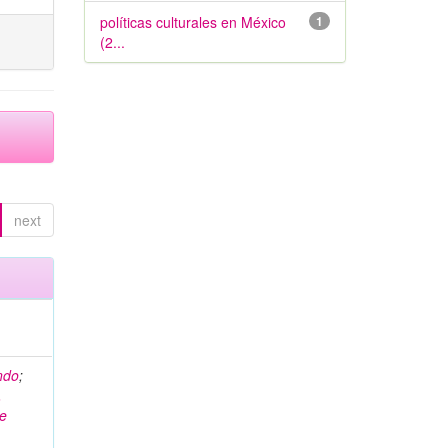
políticas culturales en México
1
(2...
next
ndo
;
,
ge