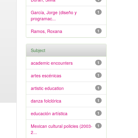
García, Jorge (diseño y
1
programac...
Ramos, Roxana
1
Subject
academic encounters
1
artes escénicas
1
artistic education
1
danza folclórica
1
educación artística
1
Mexican cultural policies (2003-
1
2...