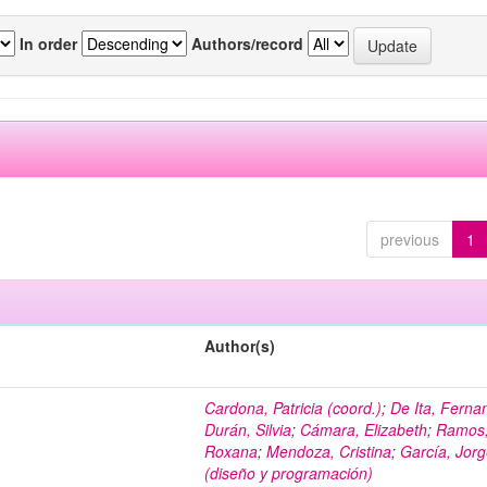
In order
Authors/record
previous
1
Author(s)
Cardona, Patricia (coord.)
;
De Ita, Ferna
Durán, Silvia
;
Cámara, Elizabeth
;
Ramos
Roxana
;
Mendoza, Cristina
;
García, Jor
(diseño y programación)