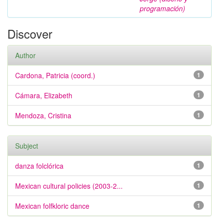
programación)
Discover
Author
Cardona, Patricia (coord.)
1
Cámara, Elizabeth
1
Mendoza, Cristina
1
Subject
danza folclórica
1
Mexican cultural policies (2003-2...
1
Mexican folfkloric dance
1