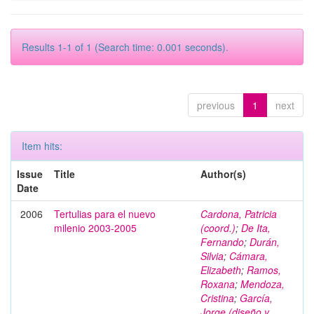
Results 1-1 of 1 (Search time: 0.001 seconds).
previous
1
next
Item hits:
Issue
Title
Author(s)
Date
2006
Tertulias para el nuevo
Cardona, Patricia
milenio 2003-2005
(coord.)
;
De Ita,
Fernando
;
Durán,
Silvia
;
Cámara,
Elizabeth
;
Ramos,
Roxana
;
Mendoza,
Cristina
;
García,
Jorge (diseño y