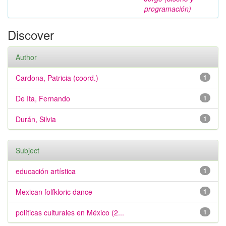
programación)
Discover
Author
Cardona, Patricia (coord.)
1
De Ita, Fernando
1
Durán, Silvia
1
Subject
educación artística
1
Mexican folfkloric dance
1
políticas culturales en México (2...
1