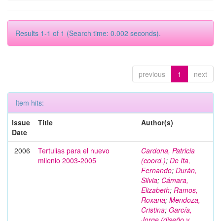
Results 1-1 of 1 (Search time: 0.002 seconds).
previous
1
next
Item hits:
Issue
Title
Author(s)
Date
2006
Tertulias para el nuevo
Cardona, Patricia
milenio 2003-2005
(coord.)
;
De Ita,
Fernando
;
Durán,
Silvia
;
Cámara,
Elizabeth
;
Ramos,
Roxana
;
Mendoza,
Cristina
;
García,
Jorge (diseño y