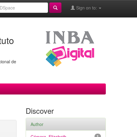
Sign on to:
tuto
cional de
Discover
Author
Cámara, Elizabeth
1