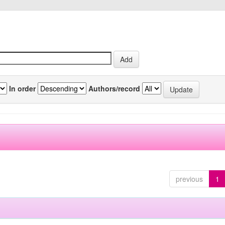
In order
Authors/record
previous
1