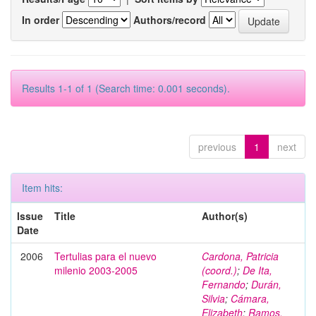
In order
Authors/record
Results 1-1 of 1 (Search time: 0.001 seconds).
previous
1
next
Item hits:
Issue
Title
Author(s)
Date
2006
Tertulias para el nuevo
Cardona, Patricia
milenio 2003-2005
(coord.)
;
De Ita,
Fernando
;
Durán,
Silvia
;
Cámara,
Elizabeth
;
Ramos,