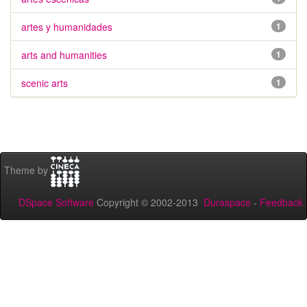
artes y humanidades
1
arts and humanities
1
scenic arts
1
Theme by
DSpace Software
Copyright © 2002-2013
Duraspace
-
Feedback