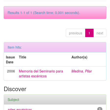
Results 1-1 of 1 (Search time: 0.001 seconds).
previous
1
next
Item hits:
Issue
Title
Author(s)
Date
2006
Memoria del Seminario para
Medina, Pilar
artistas escénicos
Discover
Subject
artes escénicas
1