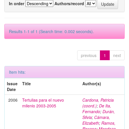
In order
Authors/record
Results 1-1 of 1 (Search time: 0.002 seconds).
previous
1
next
Item hits:
Issue
Title
Author(s)
Date
2006
Tertulias para el nuevo
Cardona, Patricia
milenio 2003-2005
(coord.)
;
De Ita,
Fernando
;
Durán,
Silvia
;
Cámara,
Elizabeth
;
Ramos,
Roxana
;
Mendoza,