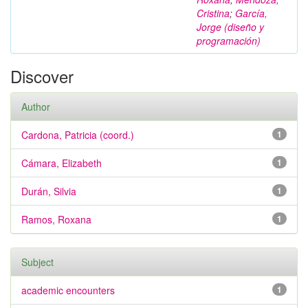
Cristina
;
García,
Jorge (diseño y
programación)
Discover
Author
Cardona, Patricia (coord.)
1
Cámara, Elizabeth
1
Durán, Silvia
1
Ramos, Roxana
1
Subject
academic encounters
1