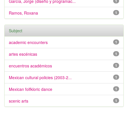
García, Jorge (diseño y programac...
1
Ramos, Roxana
1
Subject
academic encounters
1
artes escénicas
1
encuentros académicos
1
Mexican cultural policies (2003-2...
1
Mexican folfkloric dance
1
scenic arts
1