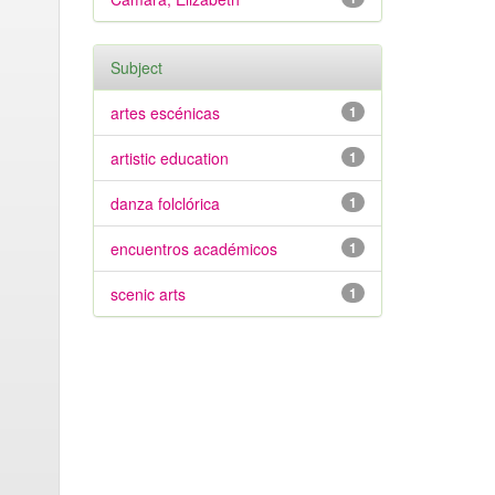
Subject
artes escénicas
1
artistic education
1
danza folclórica
1
encuentros académicos
1
scenic arts
1