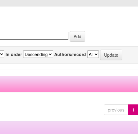
In order
Authors/record
previous
1