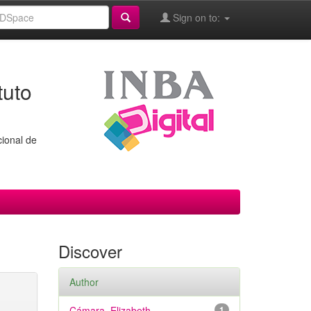
Sign on to:
tuto
cional de
Discover
Author
Cámara, Elizabeth
1