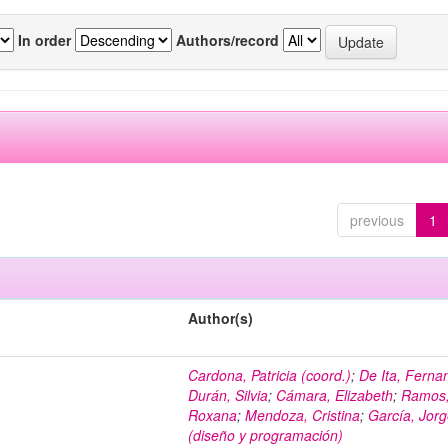
In order
Authors/record
previous
1
Author(s)
Cardona, Patricia (coord.)
;
De Ita, Ferna
Durán, Silvia
;
Cámara, Elizabeth
;
Ramos
Roxana
;
Mendoza, Cristina
;
García, Jor
(diseño y programación)