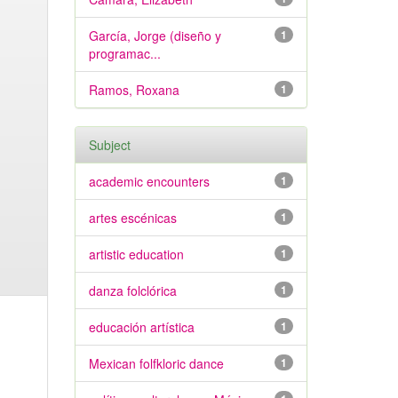
García, Jorge (diseño y
1
programac...
Ramos, Roxana
1
Subject
academic encounters
1
artes escénicas
1
artistic education
1
danza folclórica
1
educación artística
1
Mexican folfkloric dance
1