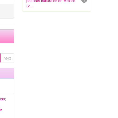
políticas culturales en México
1
(2...
next
ndo
;
,
ge