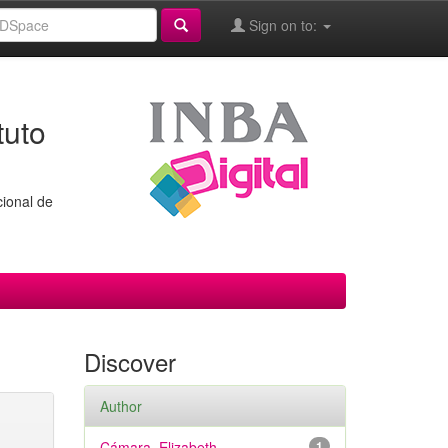
Sign on to:
tuto
cional de
Discover
Author
Cámara, Elizabeth
1