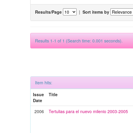
Results/Page
|
Sort items by
Results 1-1 of 1 (Search time: 0.001 seconds).
Item hits:
Issue
Title
Date
2006
Tertulias para el nuevo milenio 2003-2005