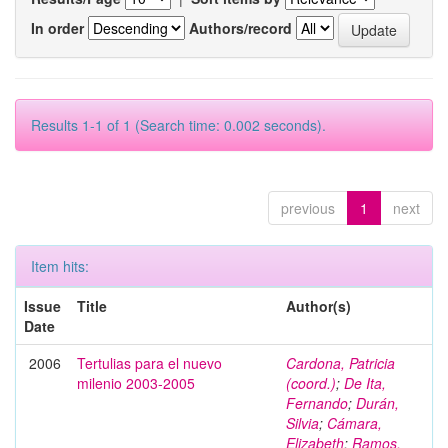
In order
Authors/record
Results 1-1 of 1 (Search time: 0.002 seconds).
previous
1
next
Item hits:
Issue
Title
Author(s)
Date
2006
Tertulias para el nuevo
Cardona, Patricia
milenio 2003-2005
(coord.)
;
De Ita,
Fernando
;
Durán,
Silvia
;
Cámara,
Elizabeth
;
Ramos,