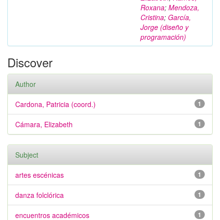
Roxana
;
Mendoza,
Cristina
;
García,
Jorge (diseño y
programación)
Discover
Author
Cardona, Patricia (coord.)
1
Cámara, Elizabeth
1
Subject
artes escénicas
1
danza folclórica
1
encuentros académicos
1