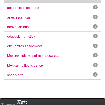
academic encounters
1
artes escénicas
1
danza folclórica
1
educación artística
1
encuentros académicos
1
Mexican cultural policies (2003-2...
1
Mexican folfkloric dance
1
scenic arts
1
Theme by