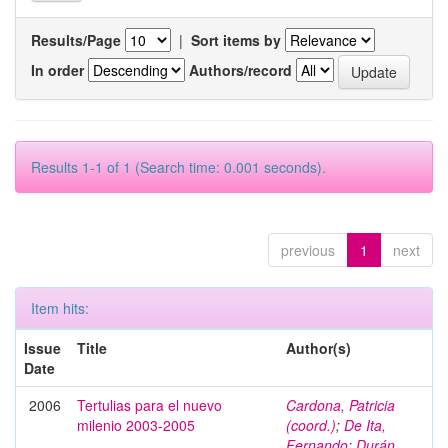
Results/Page
|
Sort items by
In order
Authors/record
Results 1-1 of 1 (Search time: 0.001 seconds).
previous
1
next
Item hits:
Issue
Title
Author(s)
Date
2006
Tertulias para el nuevo
Cardona, Patricia
milenio 2003-2005
(coord.)
;
De Ita,
Fernando
;
Durán,