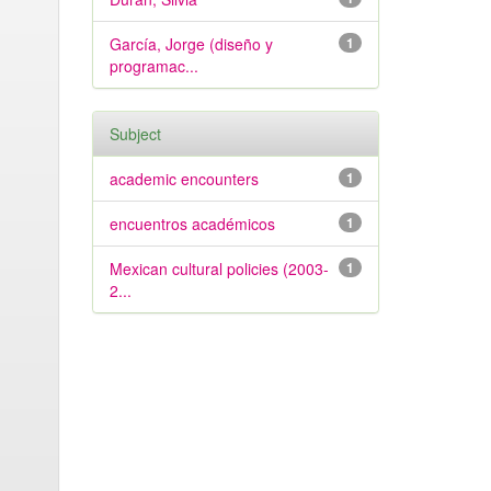
García, Jorge (diseño y
1
programac...
Subject
academic encounters
1
encuentros académicos
1
Mexican cultural policies (2003-
1
2...