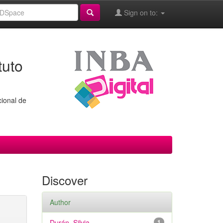
Sign on to:
tuto
cional de
Discover
Author
Durán, Silvia
1