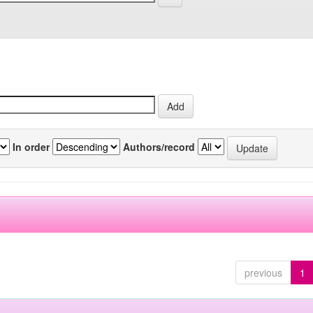
In order
Authors/record
previous
1