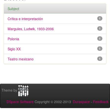
Subject
Crítica e interpretación
1
Margules, Ludwik, 1933-2006
1
Polonia
1
Siglo XX
1
Teatro mexicano
1
Theme by
DSpace Software
Copyright © 2002-2013
Duraspace
-
Feedback