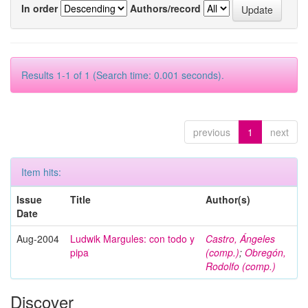
In order
Authors/record
Results 1-1 of 1 (Search time: 0.001 seconds).
previous
1
next
Item hits:
Issue
Title
Author(s)
Date
Aug-2004
Ludwik Margules: con todo y
Castro, Ángeles
pipa
(comp.)
;
Obregón,
Rodolfo (comp.)
Discover