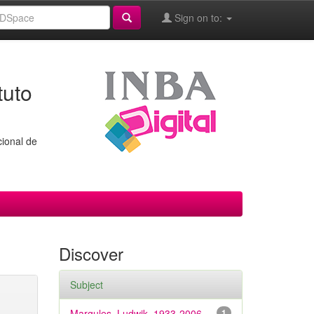
Sign on to:
tuto
cional de
Discover
Subject
Margules, Ludwik, 1933-2006
1