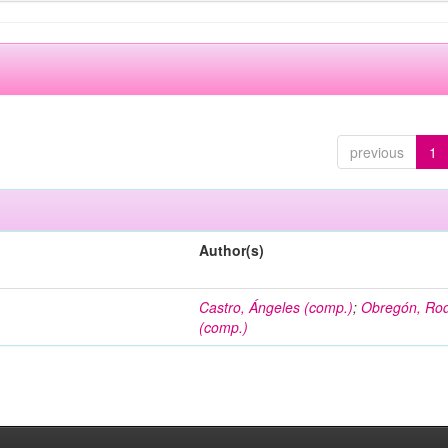
previous
1
Author(s)
Castro, Ángeles (comp.)
;
Obregón, Rod
(comp.)