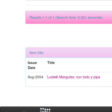
Results 1-1 of 1 (Search time: 0.001 seconds).
Item hits:
Issue
Title
Date
Aug-2004
Ludwik Margules: con todo y pipa