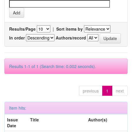
Results/Page
|
Sort items by
In order
Authors/record
Results 1-1 of 1 (Search time: 0.002 seconds).
previous
1
next
Item hits:
Issue
Title
Author(s)
Date