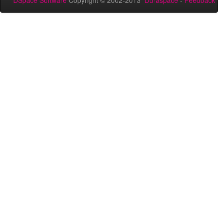
DSpace Software
Copyright © 2002-2013
Duraspace
-
Feedback