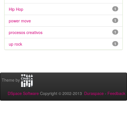
Hip Hop
1
power move
1
procesos creativos
1
up rock
1
Theme by
DSpace Software
Copyright © 2002-2013
Duraspace
-
Feedback