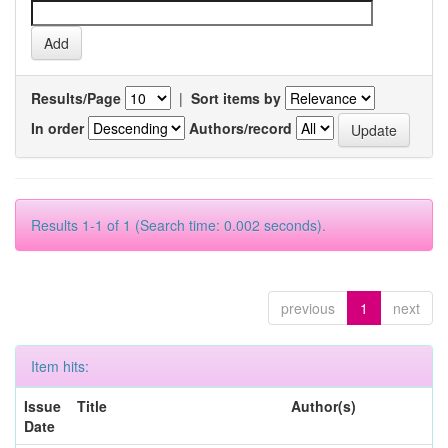
Results/Page
|
Sort items by
In order
Authors/record
Results 1-1 of 1 (Search time: 0.002 seconds).
previous
1
next
Item hits:
Issue
Title
Author(s)
Date