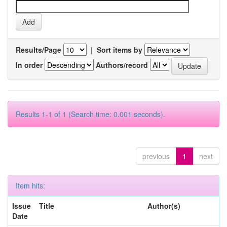
Results/Page
|
Sort items by
In order
Authors/record
Results 1-1 of 1 (Search time: 0.001 seconds).
previous
1
next
Item hits:
Issue
Title
Author(s)
Date