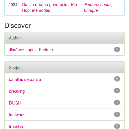
2024
Danza urbana generación Hip
Jiménez López,
Hop: memorias
Enrique
Discover
Author
Jiménez López, Enrique
1
Subject
batallas de danza
1
breaking
1
DUGH
1
footwork
1
freestyle
1