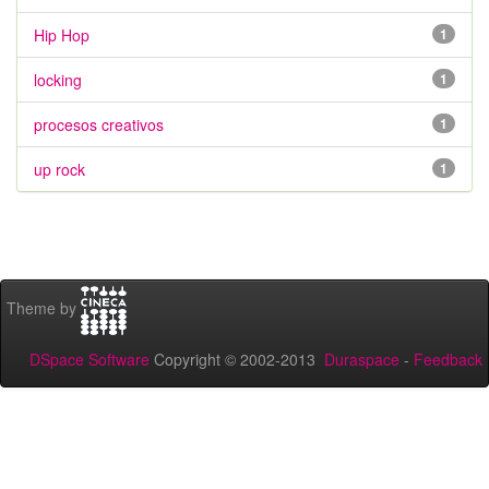
Hip Hop
1
locking
1
procesos creativos
1
up rock
1
Theme by
DSpace Software
Copyright © 2002-2013
Duraspace
-
Feedback