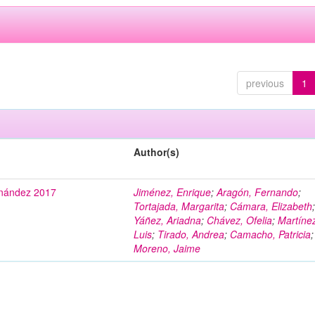
previous
1
Author(s)
rnández 2017
Jiménez, Enrique
;
Aragón, Fernando
;
Tortajada, Margarita
;
Cámara, Elizabeth
Yáñez, Ariadna
;
Chávez, Ofelia
;
Martíne
Luis
;
Tirado, Andrea
;
Camacho, Patricia
;
Moreno, Jaime