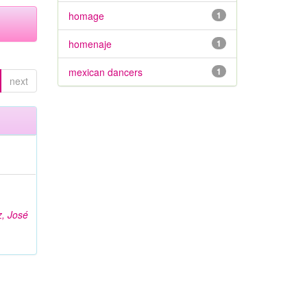
homage
1
homenaje
1
mexican dancers
1
next
;
z, José