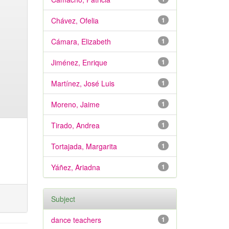
Chávez, Ofelia
1
Cámara, Elizabeth
1
Jiménez, Enrique
1
Martínez, José Luis
1
Moreno, Jaime
1
Tirado, Andrea
1
Tortajada, Margarita
1
Yáñez, Ariadna
1
Subject
dance teachers
1