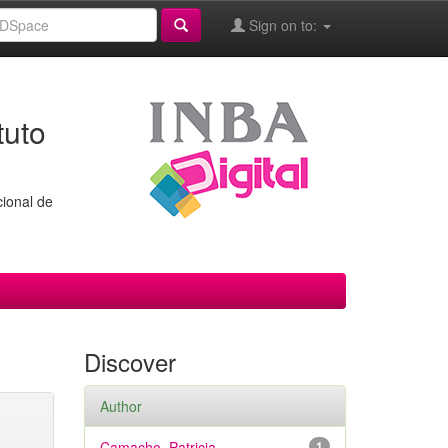
Sign on to:
tuto
cional de
Discover
Author
Camacho, Patricia
1