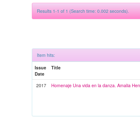
Results 1-1 of 1 (Search time: 0.002 seconds).
Item hits:
Issue
Title
Date
2017
Homenaje Una vida en la danza. Amalia He