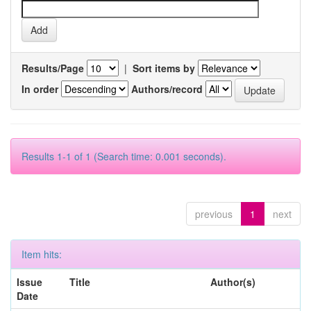
Results/Page
|
Sort items by
In order
Authors/record
Results 1-1 of 1 (Search time: 0.001 seconds).
previous
1
next
Item hits:
Issue
Title
Author(s)
Date