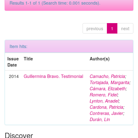
Results 1-1 of 1 (Search time: 0.001 seconds).
previous
1
next
Item hits:
Issue
Title
Author(s)
Date
2014
Guillermina Bravo. Testimonial
Camacho, Patricia
;
Tortajada, Margarita
;
Cámara, Elizabeth
;
Romero, Fidel
;
Lynton, Anadel
;
Cardona, Patricia
;
Contreras, Javier
;
Durán, Lin
Discover