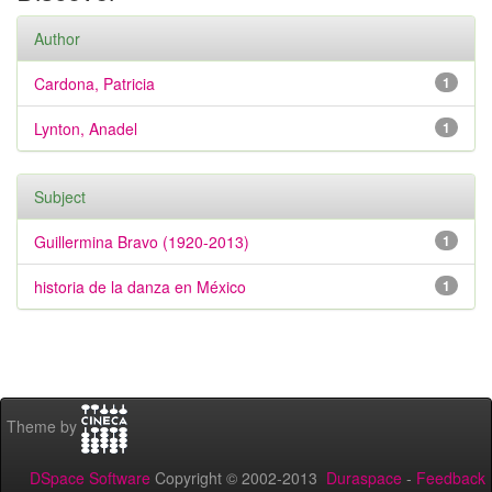
Author
Cardona, Patricia
1
Lynton, Anadel
1
Subject
Guillermina Bravo (1920-2013)
1
historia de la danza en México
1
Theme by
DSpace Software
Copyright © 2002-2013
Duraspace
-
Feedback