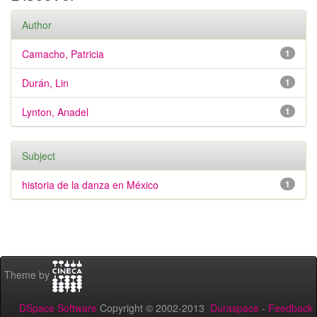
Author
Camacho, Patricia
1
Durán, Lin
1
Lynton, Anadel
1
Subject
historia de la danza en México
1
Theme by
DSpace Software
Copyright © 2002-2013
Duraspace
-
Feedback