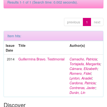
Results 1-1 of 1 (Search time: 0.002 seconds).
previous
1
next
Item hits:
Issue
Title
Author(s)
Date
2014
Guillermina Bravo. Testimonial
Camacho, Patricia
;
Tortajada, Margarita
;
Cámara, Elizabeth
;
Romero, Fidel
;
Lynton, Anadel
;
Cardona, Patricia
;
Contreras, Javier
;
Durán, Lin
Discover