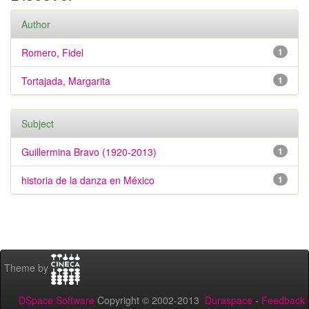
Author
Romero, Fidel
1
Tortajada, Margarita
1
Subject
Guillermina Bravo (1920-2013)
1
historia de la danza en México
1
Theme by
DSpace Software
Copyright © 2002-2013
Duraspace
-
Feedback