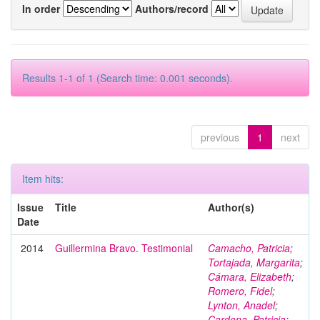
In order
Authors/record
Results 1-1 of 1 (Search time: 0.001 seconds).
previous
1
next
Item hits:
Issue
Title
Author(s)
Date
2014
Guillermina Bravo. Testimonial
Camacho, Patricia
;
Tortajada, Margarita
;
Cámara, Elizabeth
;
Romero, Fidel
;
Lynton, Anadel
;
Cardona, Patricia
;