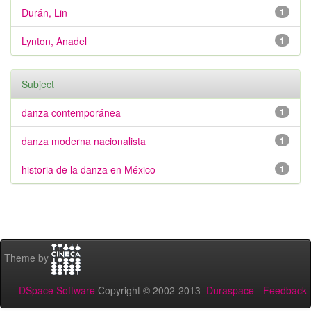
Durán, Lin
1
Lynton, Anadel
1
Subject
danza contemporánea
1
danza moderna nacionalista
1
historia de la danza en México
1
Theme by
DSpace Software
Copyright © 2002-2013
Duraspace
-
Feedback