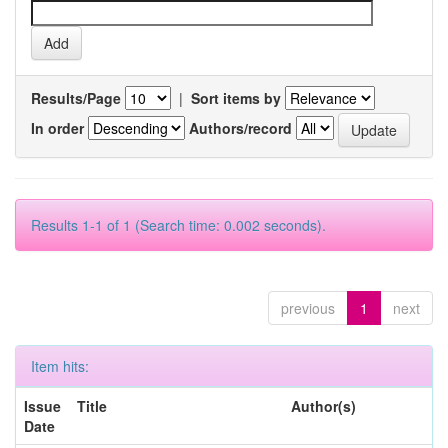
Results/Page
|
Sort items by
In order
Authors/record
Results 1-1 of 1 (Search time: 0.002 seconds).
previous
1
next
Item hits:
Issue
Title
Author(s)
Date