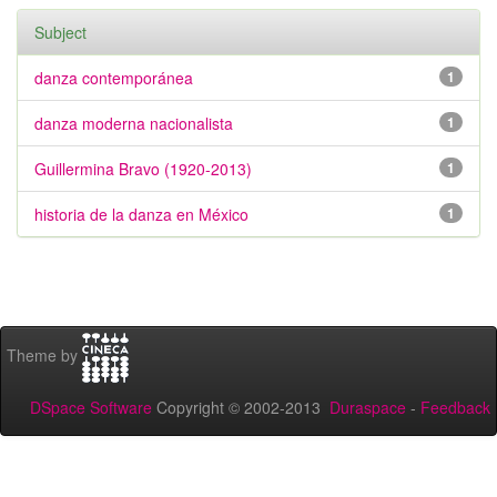
Subject
danza contemporánea
1
danza moderna nacionalista
1
Guillermina Bravo (1920-2013)
1
historia de la danza en México
1
Theme by
DSpace Software
Copyright © 2002-2013
Duraspace
-
Feedback