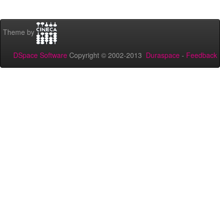
Theme by
DSpace Software
Copyright © 2002-2013
Duraspace
-
Feedback