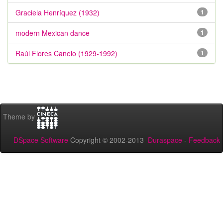
Graciela Henríquez (1932)
1
modern Mexican dance
1
Raúl Flores Canelo (1929-1992)
1
Theme by
DSpace Software
Copyright © 2002-2013
Duraspace
-
Feedback