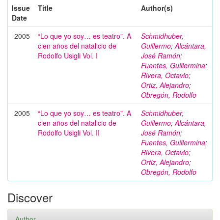
Issue
Title
Author(s)
Date
2005
“Lo que yo soy… es teatro”. A
Schmidhuber,
cien años del natalicio de
Guillermo
;
Alcántara,
Rodolfo Usigli Vol. I
José Ramón
;
Fuentes, Guillermina
;
Rivera, Octavio
;
Ortiz, Alejandro
;
Obregón, Rodolfo
2005
“Lo que yo soy… es teatro”. A
Schmidhuber,
cien años del natalicio de
Guillermo
;
Alcántara,
Rodolfo Usigli Vol. II
José Ramón
;
Fuentes, Guillermina
;
Rivera, Octavio
;
Ortiz, Alejandro
;
Obregón, Rodolfo
Discover
Author