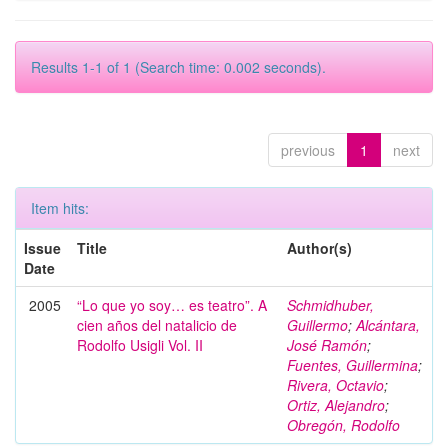
Results 1-1 of 1 (Search time: 0.002 seconds).
previous
1
next
Item hits:
Issue
Title
Author(s)
Date
2005
“Lo que yo soy… es teatro”. A
Schmidhuber,
cien años del natalicio de
Guillermo
;
Alcántara,
Rodolfo Usigli Vol. II
José Ramón
;
Fuentes, Guillermina
;
Rivera, Octavio
;
Ortiz, Alejandro
;
Obregón, Rodolfo