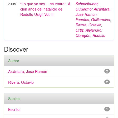
2005
“Lo que yo soy… es teatro”. A
Schmidhuber,
cien años del natalicio de
Guillermo
;
Alcántara,
Rodolfo Usigli Vol. II
José Ramón
;
Fuentes, Guillermina
;
Rivera, Octavio
;
Ortiz, Alejandro
;
Obregón, Rodolfo
Discover
Author
Alcántara, José Ramón
2
Rivera, Octavio
2
Subject
Escritor
1