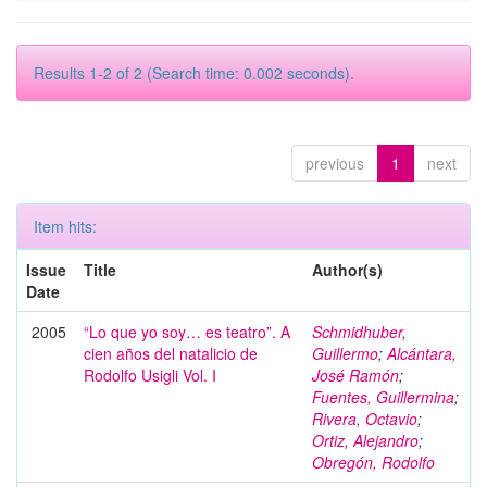
Results 1-2 of 2 (Search time: 0.002 seconds).
previous
1
next
Item hits:
Issue
Title
Author(s)
Date
2005
“Lo que yo soy… es teatro”. A
Schmidhuber,
cien años del natalicio de
Guillermo
;
Alcántara,
Rodolfo Usigli Vol. I
José Ramón
;
Fuentes, Guillermina
;
Rivera, Octavio
;
Ortiz, Alejandro
;
Obregón, Rodolfo