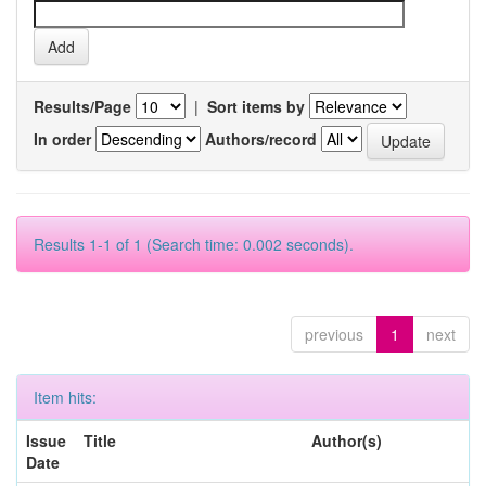
Results/Page
|
Sort items by
In order
Authors/record
Results 1-1 of 1 (Search time: 0.002 seconds).
previous
1
next
Item hits:
Issue
Title
Author(s)
Date