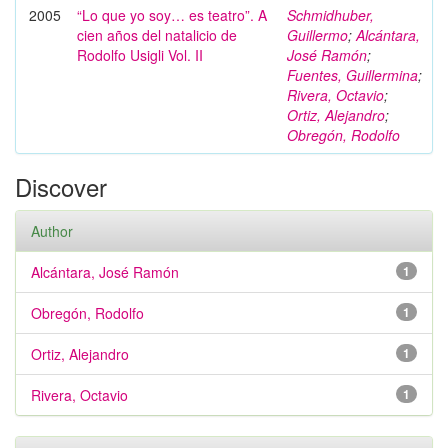
2005
“Lo que yo soy… es teatro”. A
Schmidhuber,
cien años del natalicio de
Guillermo
;
Alcántara,
Rodolfo Usigli Vol. II
José Ramón
;
Fuentes, Guillermina
;
Rivera, Octavio
;
Ortiz, Alejandro
;
Obregón, Rodolfo
Discover
Author
Alcántara, José Ramón
1
Obregón, Rodolfo
1
Ortiz, Alejandro
1
Rivera, Octavio
1