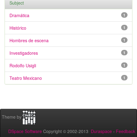
Subject
Dramática
1
Histórico
1
Hombres de escena
1
Investigadores
1
Rodolfo Usigli
1
Teatro Mexicano
1
Theme by
DSpace Software
Copyright © 2002-2013
Duraspace
-
Feedback