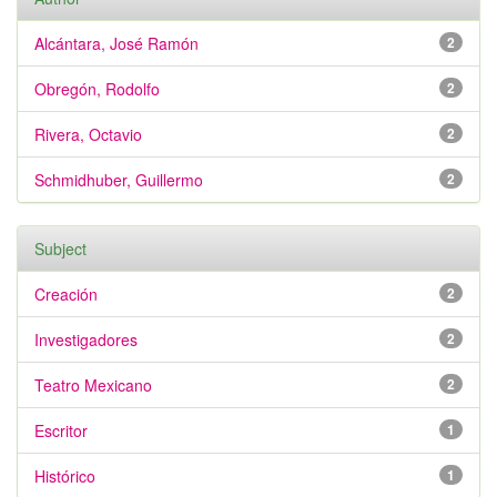
Alcántara, José Ramón
2
Obregón, Rodolfo
2
Rivera, Octavio
2
Schmidhuber, Guillermo
2
Subject
Creación
2
Investigadores
2
Teatro Mexicano
2
Escritor
1
Histórico
1