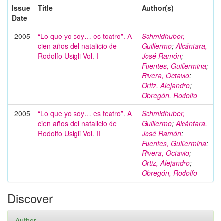
Issue
Title
Author(s)
Date
2005
“Lo que yo soy… es teatro”. A
Schmidhuber,
cien años del natalicio de
Guillermo
;
Alcántara,
Rodolfo Usigli Vol. I
José Ramón
;
Fuentes, Guillermina
;
Rivera, Octavio
;
Ortiz, Alejandro
;
Obregón, Rodolfo
2005
“Lo que yo soy… es teatro”. A
Schmidhuber,
cien años del natalicio de
Guillermo
;
Alcántara,
Rodolfo Usigli Vol. II
José Ramón
;
Fuentes, Guillermina
;
Rivera, Octavio
;
Ortiz, Alejandro
;
Obregón, Rodolfo
Discover
Author